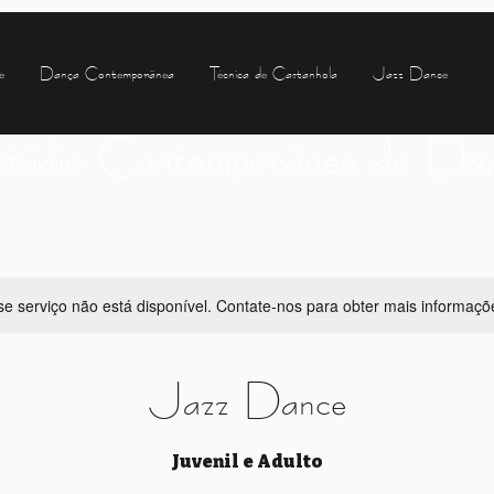
e
Dança Contemporânea
Técnica de Castanhola
Jazz Dance
túdio Contemporâneo de Da
se serviço não está disponível. Contate-nos para obter mais informaçõ
Jazz Dance
Juvenil e Adulto