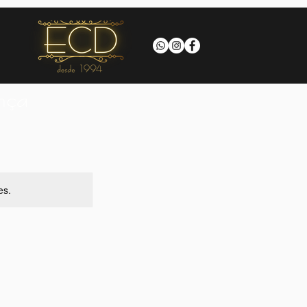
nça
es.