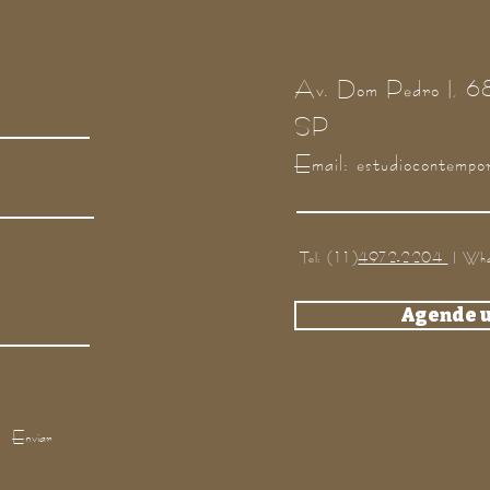
Av. Dom Pedro I, 6
SP
Email:
estudiocontempo
Tel: (11)
4972-2204
I Wha
Agende 
Enviar