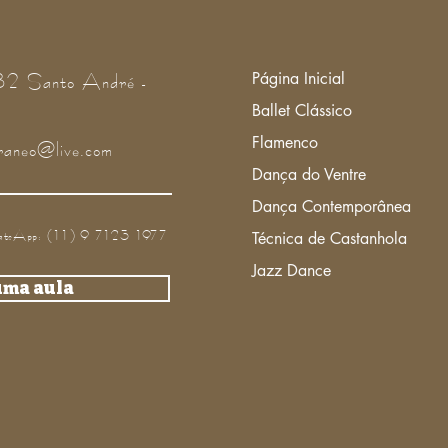
82 Santo André -
Página Inicial
Ballet Clássico
Flamenco
raneo@live.com
Dança do Ventre
Dança Contemporânea
tsApp: (11) 9 7123 1977
Técnica de Castanhola
Jazz Dance
uma aula